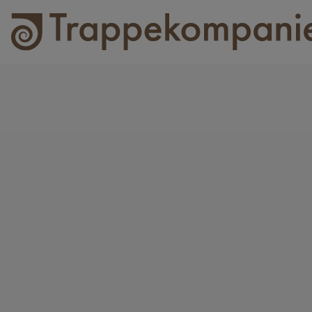
Ny trapp?
Vi hjelper deg å velge riktig.
Du trenger ikke kunne noe om trapper. Fortell oss
hva du skal gjøre – så hjelper vi deg med planlegging,
modellvalg og et tydelig tilbud innenfor budsjettet ditt.
Få tilbud på trapp
Levering i hele Norge
•
Hjelp til måling
•
Rask
tilbakemelding